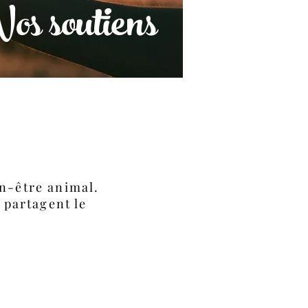
os soutiens
n-être animal.
 partagent le