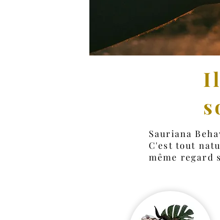
I
s
Sauriana Beha
C'est tout nat
même regard su