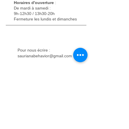
Horaires d'ouverture
:
De mardi à samedi :
9h-12h30 / 13h30-20h
Fermeture les lundis et dimanches
Pour nous écrire :
saurianabehavior@gmail.com
Contactez-nous
Prénom
Nom de famille
E-mail