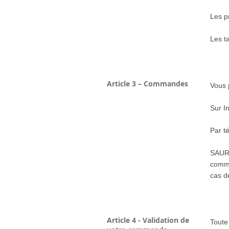
Les p
Les t
Article 3 – Commandes
Vous 
Sur I
Par t
SAURI
comma
cas d
Article 4 - Validation de
Toute