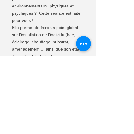
environnementaux, physiques et
psychiques ? Cette séance est faite
pour vous !
Elle permet de faire un point global
sur l'installation de l'individu (bac,
éclairage, chauffage, substrat,
aménagement...) ainsi que son état
de santé globale (si il y a des signes
physiques qui peuvent pousser à
consulter un vétérinaire) et faire un
point sur son alimentation actuelle et
voir si des modifications sont à
apporter. Cette séance est là pour
répondre à toutes vos interrogations
de façon personnalisé et pour
entrevoir des améliorations de
l'habitat de l'animal et mettre en place
entre 3 et 5 exercices à effectuer sur