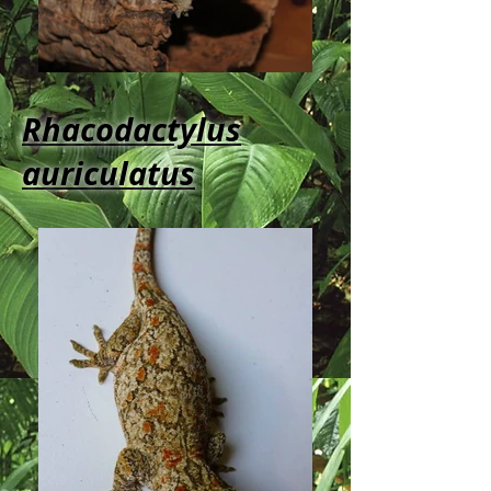
Rhacodactylus
auriculatus