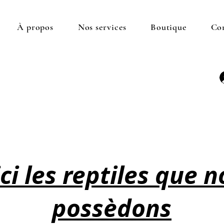
À propos
Nos services
Boutique
Co
ci les reptiles que 
possèdons