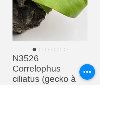
N3526
Correlophus
ciliatus (gecko à
crête) Harlequin
dashed pinstripe
Juvénile
Prix
100,00 €
Quantité
*