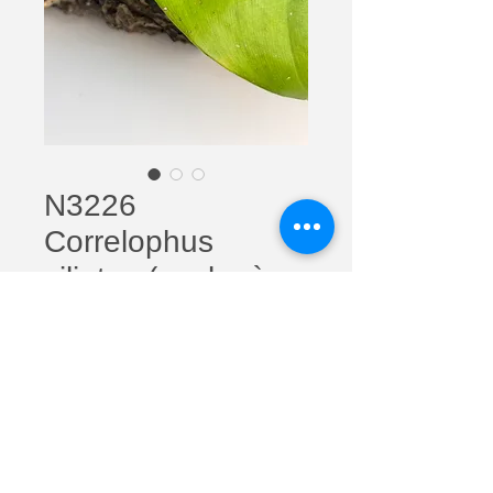
N3226
Correlophus
ciliatus (gecko à
crête) Harlequin
juvénile
Prix
100,00 €
Quantité
*